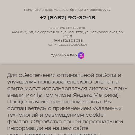
Получите информацию о бренде и моделях WEY
+7 (8482) 90-32-18
ООО «УК «Тон-Авто»
445000, РФ, Самарская обл., г. Тольятти, ул. Воскресенская, 16,
стр.3
ИНН 6321308038
ОГРН 1136320005634
Сделано в Perx
Для обеспечения оптимальной работы и
улучшения пользовательского опыта на
сайте могут использоваться системы веб-
Политика обработки персональных данных
Пользовательское соглашение
аналитики (в том числе Яндекс.Метрика).
Согласие на коммуникацию
Согласие на предоставление персональных данных третьим лицам
Продолжая использование сайта, Вы
Согласие на обработку ПД
соглашаетесь с применением указанных
технологий и размещением cookie-
файлов. Обработка вашей персональной
информации на нашем сайте
Адрес