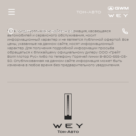
ТОН-АВТО
Тольятти, ул. Воскресенская, д. 16, стр. 1
¹ Вся представленная на сайте информация, касающаяся
автомобилей и сервисного обслуживания, носит
информационный характер и не является публичной офертой. Все
цены, указанные на данном сайте, носят информационный
характер. Для получения подробной информации просьба
обращаться к ближайшему официальному дилеру ООО «Грейт
Волл Мотор Рус» либо по телефону Горячей линии 8-800-555-03-
50. Опубликованная на данном сайте информация может быть
изменена в любое время без предварительного уведомления.
Тон-Авто