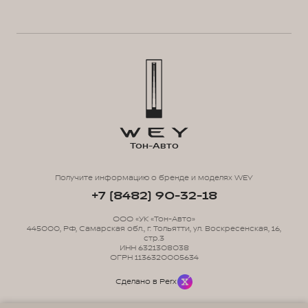
Тон-Авто
Получите информацию о бренде и моделях WEY
+7 (8482) 90-32-18
ООО «УК «Тон-Авто»
445000, РФ, Самарская обл., г. Тольятти, ул. Воскресенская, 16,
стр.3
ИНН 6321308038
ОГРН 1136320005634
Сделано в Perx