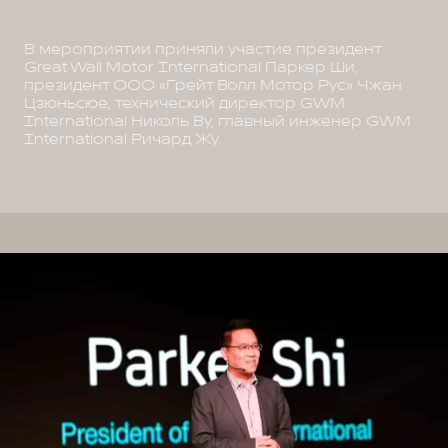
В мероприятии приняли участие президент
Great Wall Motor International Паркер Ши,
президент ООО «Грейт Волл Мотор Рус» Чжан
Цзюньсюе, технический директор GWM
International Николь Ву, главный инженер GWM
International Ричард Жу.