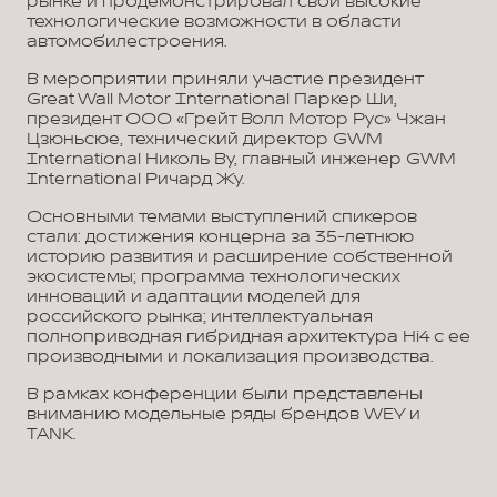
рынке и продемонстрировал свои высокие
технологические возможности в области
автомобилестроения.
В мероприятии приняли участие президент
Great Wall Motor International Паркер Ши,
президент ООО «Грейт Волл Мотор Рус» Чжан
Цзюньсюе, технический директор GWM
International Николь Ву, главный инженер GWM
International Ричард Жу.
Основными темами выступлений спикеров
стали: достижения концерна за 35-летнюю
историю развития и расширение собственной
экосистемы; программа технологических
инноваций и адаптации моделей для
российского рынка; интеллектуальная
полноприводная гибридная архитектура Hi4 с ее
производными и локализация производства.
В рамках конференции были представлены
вниманию модельные ряды брендов WEY и
TANK.