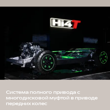
Система полного привода с
многодисковой муфтой в приводе
передних колес