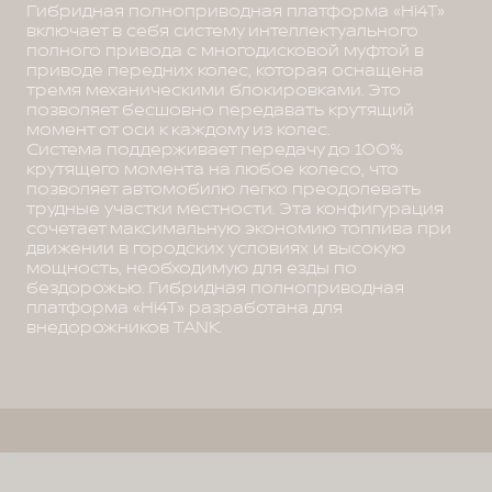
Гибридная полноприводная платформа «Hi4T»
включает в себя систему интеллектуального
полного привода с многодисковой муфтой в
приводе передних колес, которая оснащена
тремя механическими блокировками. Это
позволяет бесшовно передавать крутящий
момент от оси к каждому из колес.
Система поддерживает передачу до 100%
крутящего момента на любое колесо, что
позволяет автомобилю легко преодолевать
трудные участки местности. Эта конфигурация
сочетает максимальную экономию топлива при
движении в городских условиях и высокую
мощность, необходимую для езды по
бездорожью. Гибридная полноприводная
платформа «Hi4T» разработана для
внедорожников TANK.