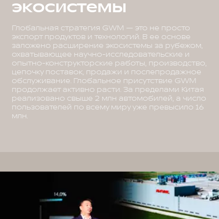
экосистемы
Глобальная стратегия GWM — это не просто
экспорт продуктов и технологий. В ее основе
заложено расширение экосистемы за рубежом,
охватывающее научно-исследовательские и
опытно-конструкторские работы, производство,
цепочку поставок, продажи и послепродажное
обслуживание. Глобальное присутствие GWM
продолжает активно расти. За пределами Китая
реализовано свыше 2 млн автомобилей, а число
пользователей по всему миру уже превысило 16
млн.