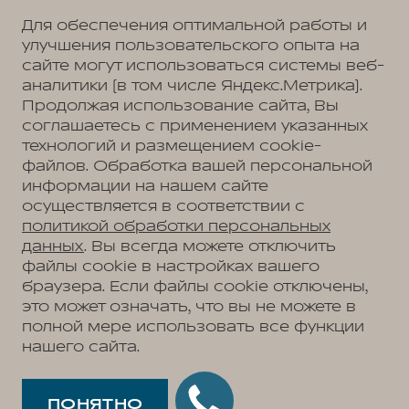
Для обеспечения оптимальной работы и
улучшения пользовательского опыта на
сайте могут использоваться системы веб-
Политика обработки персональных данных
Пользовательское соглашение
аналитики (в том числе Яндекс.Метрика).
Согласие на коммуникацию
Согласие на предоставление персональных данных третьим лицам
Продолжая использование сайта, Вы
Согласие на обработку ПД
соглашаетесь с применением указанных
технологий и размещением cookie-
файлов. Обработка вашей персональной
информации на нашем сайте
Адрес
осуществляется в соответствии с
Тольятти, ул. Воскресенская, д. 16, стр. 1
Телефон
политикой обработки персональных
+7 (8482) 90-32-18
данных
. Вы всегда можете отключить
файлы cookie в настройках вашего
браузера. Если файлы cookie отключены,
это может означать, что вы не можете в
АВТОМОБИЛИ В НАЛИЧИИ
полной мере использовать все функции
МОДЕЛЬНЫЙ РЯД
нашего сайта.
WEY 05
ПОКУПАТЕЛЯМ
WEY 07
Модельный ряд
WEY 80 Премиум
ВЛАДЕЛЬЦАМ
WEY 05
WEY 80 Премиум Лаундж
Сервис
ПОНЯТНО
WEY 07
О ДИЛЕРЕ