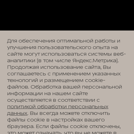
Для обеспечения оптимальной работы и
улучшения пользовательского опыта на
сайте могут использоваться системы веб-
аналитики (в том числе Яндекс.Метрика).
Продолжая использование сайта, Вы
соглашаетесь с применением указанных
технологий и размещением cookie-
файлов. Обработка вашей персональной
информации на нашем сайте
осуществляется в соответствии с
политикой обработки персональных
данных
. Вы всегда можете отключить
файлы cookie в настройках вашего
браузера. Если файлы cookie отключены,
это может означать, что вы не можете в