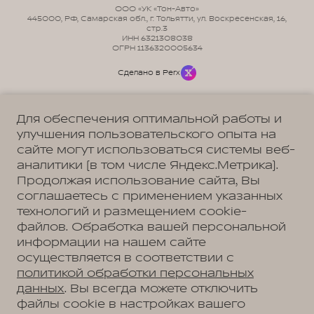
ООО «УК «Тон-Авто»
445000, РФ, Самарская обл., г. Тольятти, ул. Воскресенская, 16,
стр.3
ИНН 6321308038
ОГРН 1136320005634
Сделано в Perx
Для обеспечения оптимальной работы и
улучшения пользовательского опыта на
сайте могут использоваться системы веб-
Политика обработки персональных данных
Пользовательское соглашение
аналитики (в том числе Яндекс.Метрика).
Согласие на коммуникацию
Согласие на предоставление персональных данных третьим лицам
Продолжая использование сайта, Вы
Согласие на обработку ПД
соглашаетесь с применением указанных
технологий и размещением cookie-
файлов. Обработка вашей персональной
информации на нашем сайте
Адрес
осуществляется в соответствии с
Тольятти, ул. Воскресенская, д. 16, стр. 1
Телефон
политикой обработки персональных
+7 (8482) 90-32-18
данных
. Вы всегда можете отключить
файлы cookie в настройках вашего