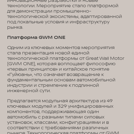
инновационные разработки и новые
технологии. Мероприятие стало платформой
для демонстрации промышленно-
технологической экосистемы, адаптированной
под локальные условия и инфраструктуру
рынка.
Платформа GWM ONE
Одним из ключевых моментов мероприятия
стала презентация новой единой
технологической платформы от Great Wall Motor
(GWM ONE), которая воплощает философию
«первых принципов» и китайское понятие
«Гуйюань», что означает возвращение к
фундаментальным основам автомобильной
индустрии и стремление к подлинной
инженерной сути.
Предлагается модульная архитектура из 49
ключевых модулей и 329 унифицированных
компонентов, поддерживающая один
автомобиль с разными типами силовых
установок, классами, конфигурациями и в
соответствии с требованиями различных
рынков. Технологическая платформы от GWM