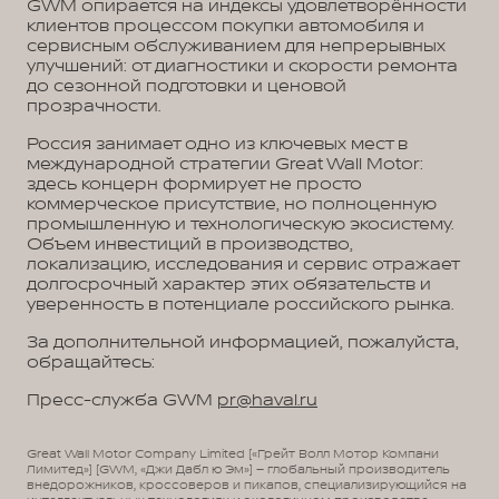
GWM опирается на индексы удовлетворённости
клиентов процессом покупки автомобиля и
сервисным обслуживанием для непрерывных
улучшений: от диагностики и скорости ремонта
до сезонной подготовки и ценовой
прозрачности.
Россия занимает одно из ключевых мест в
международной стратегии Great Wall Motor:
здесь концерн формирует не просто
коммерческое присутствие, но полноценную
промышленную и технологическую экосистему.
Объем инвестиций в производство,
локализацию, исследования и сервис отражает
долгосрочный характер этих обязательств и
уверенность в потенциале российского рынка.
За дополнительной информацией, пожалуйста,
обращайтесь:
Пресс-служба GWM
pr@haval.ru
Great Wall Motor Company Limited («Грейт Волл Мотор Компани
Лимитед») (GWM, «Джи Дабл ю Эм») – глобальный производитель
внедорожников, кроссоверов и пикапов, специализирующийся на