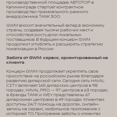
производственной площадке АВТОТОР в
Калининграде стартует контрактное
производство премиального рамного
внедорожника TANK 300.
GWM вносит значительный вклад в экономику
страны, создавая тысячи рабочих мест и
способствуя росту доли локальных
поставщиков. В будущем концерн GWM
продолжит углублять и расширять стратегию
локализации в России.
Забота от GWM: сервис, ориентированный на
клиента
Концерн GWM продолжает укреплять свое
присутствие на российском рынке благодаря
развитию дилерской сети. Сегодня сеть HAVAL
CITY включает 165 дилерских центров в 98
городах, HAVAL PRO — 97 центров в 63 городах,
а бренды TANK и WEY представлены 67
дилерскими центрами в 49 городах. Клиентам
доступны 24/7 помощь на дорогах, онлайн-
запись на сервис, мобильное приложение с
историей ТО. Программа заботы о клиентах