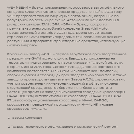
WEY («ВЕЙ») – бренд премиальных кроссоверов автомобильного
концерна Great Wall Motor, впервые представленный в 2018 году.
WEY предлагает только гибридные автомобили, созданные по
популярной во всем мире схеме. Автомобили WEY доступны в
дилерских центрах TANK. ORA («ОРА») – бренд городских
премиальных электромобилей концерна Great Wall Motor,
представленный в октябре 2023 года. Бренд ORA отражает
стремление GWM сделать передовые технологические решения
доступными и продвигать транспортные средства, использующие
«новую энергию».
Российский завод HAVAL – первое зарубежное производственное
предприятие GWM полного цикла. Завод, расположенный на
территории индустриального парка «Узловая» Тульской области,
открыт 5 июня 2019 года. Сегодня площадь производственного
комплекса составляет 183 158 кв.м. и включает цех штамповки,
сварки, окраски и сборки, цех производства компонентов, а также
завод по производству двигателей. Завод HAVAL спроектирован с
учетом современных инженерных решений в области охраны
окружающей среды, энергосбережения и безопасности. В
настоящее время на заводе выпускаются городские кроссоверы
HAVAL JOLION, интеллектуальные кроссоверы HAVAL F7 и HAVAL
F7x, высокофункциональные кроссоверы HAVAL DARGO,
кроссоверы повышенной проходимости HAVAL H3 и новые
кроссоверы HAVAL H7.
1 ГэВэЭм Коннекшн
2 Только техническое обслуживание и коммерческий ремонт