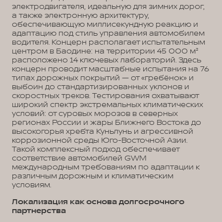
электродвигателя, идеальную для зимних дорог,
а также электронную архитектуру,
обеспечивающую миллисекундную реакцию и
адаптацию под стиль управления автомобилем
водителя. Концерн располагает испытательным
центром в Баодине: на территории 45 000 м²
расположено 14 ключевых лабораторий. Здесь
концерн проводит масштабные испытания на 76
типах дорожных покрытий — от «гребёнок» и
выбоин до стандартизированных уклонов и
скоростных треков. Тестирования охватывают
широкий спектр экстремальных климатических
условий: от суровых морозов в северных
регионах России и жары Ближнего Востока до
высокогорья хребта Куньлунь и агрессивной
коррозионной среды Юго-Восточной Азии.
Такой комплексный подход обеспечивает
соответствие автомобилей GWM
международным требованиям по адаптации к
различным дорожным и климатическим
условиям.
Локализация как основа долгосрочного
партнерства