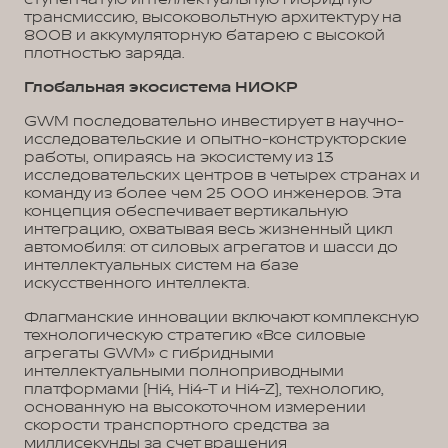
трансмиссию, высоковольтную архитектуру на
800В и аккумуляторную батарею с высокой
плотностью заряда.
Глобальная экосистема НИОКР
GWM последовательно инвестирует в научно-
исследовательские и опытно-конструкторские
работы, опираясь на экосистему из 13
исследовательских центров в четырех странах и
команду из более чем 25 000 инженеров. Эта
концепция обеспечивает вертикальную
интеграцию, охватывая весь жизненный цикл
автомобиля: от силовых агрегатов и шасси до
интеллектуальных систем на базе
искусственного интеллекта.
Флагманские инновации включают комплексную
технологическую стратегию «Все силовые
агрегаты GWM» с гибридными
интеллектуальными полноприводными
платформами (Hi4, Hi4-T и Hi4-Z), технологию,
основанную на высокоточном измерении
скорости транспортного средства за
миллисекунды за счет вращения