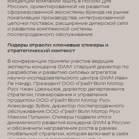
концепции компании «Быть в России. Для
России», ориентированной на развитие
сформированной экосистемы бренда на рынке:
локализации производства, интегрированной
цепочки поставок, расширение дилерской сети
и развитие комплексной системы
послепродажного обслуживания.
Лидеры отрасли: ключевые спикеры и
стратегический контекст
В конференции приняли участие ведущие
эксперты концерна GWM: старший директор по
разработке и развитию силовых агрегатов
научно-исследовательского центра GWM Иван
Ле Нэндр, Президент ООО «Грейт Волл Мотор
Рус» Чжан Цзюньсюе, директор департамента
стратегии, планирования и управления
продуктом ООО «Грейт Волл Мотор Рус»
Александр Зубик, директор послепродажного
обслуживания ООО «Грейт Волл Мотор Рус»
Максим Пупыкин. Спикеры подвели итоги
динамичного развития концерна GWM в России
и обозначили направления роста в рамках
глобальной стратегии, которая включает в себя