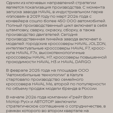
Одним из ключевых направлений стратегии
является локализация производства. С момента
запуска завода HAVAL в индустриальном парке
«Узловая» в 2019 году по март 2026 года с
конвейера сошло более 450 000 автомобилей.
Полный производственный цикл включает в себя
штамповку, сварку, окраску, сборку, а также
производство двигателей. Сегодня
производственная линейка завода включает 6
моделей: городские кроссоверы HAVAL JOLION,
интеллектуальные кроссоверы HAVAL F7, кросс-
купе HAVAL F7x, высокотехнологичные
кроссоверы HAVAL H7, кроссоверы повышенной
проходимости HAVAL H3 и HAVAL DARGO.
В феврале 2025 года на площадке ООО
“Автомобильные технологии” в Калуге
стартовало производство семейного
кроссовера HAVAL M6, второй по популярности
по объему продаж модели бренда в России.
В начале 2026 года компании «Грейт Волл
Мотор Рус» и АВТОТОР заключили
стратегическое соглашение о сотрудничестве, в
рамках которого во втором квартале на