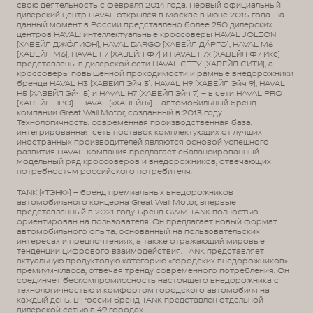
свою деятельность с февраля 2014 года. Первый официальный
дилерский центр HAVAL открылся в Москве в июне 2015 года. На
данный момент в России представлено более 250 дилерских
центров HAVAL: интеллектуальные кроссоверы HAVAL JOLION
(ХАВЕЙЛ ДЖО́ЛИОН), HAVAL DARGO (ХАВЕЙЛ ДА́РГО), HAVAL М6
(ХАВЕЙЛ M6), HAVAL F7 (ХАВЕЙЛ Ф7) и HAVAL F7x (ХАВЕЙЛ Ф7 Икс)
представлены в дилерской сети HAVAL CITY (ХАВЕЙЛ СИТИ), а
кроссоверы повышенной проходимости и рамные внедорожники
бренда HAVAL H3 (ХАВЕЙЛ Эйч 3), HAVAL H9 (ХАВЕЙЛ Эйч 9), HAVAL
H5 (ХАВЕЙЛ Эйч 5) и HAVAL H7 (ХАВЕЙЛ Эйч 7) – в сети HAVAL PRO
(ХАВЕЙЛ ПРО). HAVAL («ХАВЕЙЛ») – автомобильный бренд
компании Great Wall Motor, созданный в 2013 году.
Технологичность, современная производственная база,
интегрированная сеть поставок комплектующих от лучших
иностранных производителей являются основой успешного
развития HAVAL. Компания предлагает сбалансированный
модельный ряд кроссоверов и внедорожников, отвечающих
потребностям российского потребителя.
TANK («ТЭНК») – бренд премиальных внедорожников
автомобильного концерна Great Wall Motor, впервые
представленный в 2021 году. Бренд GWM TANK полностью
ориентирован на пользователя. Он предлагает новый формат
автомобильного опыта, основанный на пользовательских
интересах и предпочтениях, а также отражающий мировые
тенденции цифрового взаимодействия. TANK представляет
актуальную продуктовую категорию «городских внедорожников»
премиум-класса, отвечая тренду современного потребления. Он
соединяет бескомпромиссность настоящего внедорожника с
технологичностью и комфортом городского автомобиля на
каждый день. В России бренд TANK представлен отдельной
дилерской сетью в 49 городах.