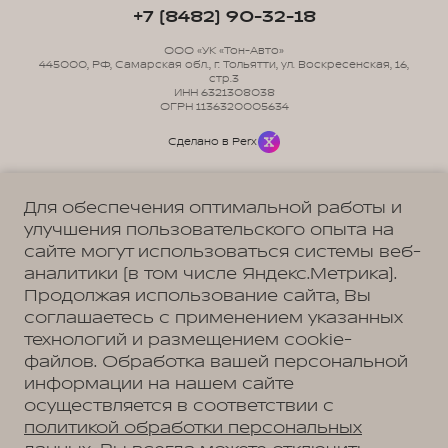
+7 (8482) 90-32-18
ООО «УК «Тон-Авто»
445000, РФ, Самарская обл., г. Тольятти, ул. Воскресенская, 16,
стр.3
ИНН 6321308038
ОГРН 1136320005634
Сделано в Perx
Для обеспечения оптимальной работы и
улучшения пользовательского опыта на
сайте могут использоваться системы веб-
Политика обработки персональных данных
Пользовательское соглашение
аналитики (в том числе Яндекс.Метрика).
Согласие на коммуникацию
Согласие на предоставление персональных данных третьим лицам
Продолжая использование сайта, Вы
Согласие на обработку ПД
соглашаетесь с применением указанных
технологий и размещением cookie-
файлов. Обработка вашей персональной
информации на нашем сайте
Адрес
осуществляется в соответствии с
Тольятти, ул. Воскресенская, д. 16, стр. 1
Телефон
политикой обработки персональных
+7 (8482) 90-32-18