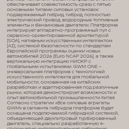
обеспечивает совместимость сразу с пятью
основными типами силовых установок:
подзаряжаемый гибрид, гибрид, полностью
электрический привод, водородные топливные
элементы и бензиновые двигатели. Платформа
интегрирует аппаратно-программный пул с
сервисно-ориентированной архитектурой
(SOA), нативным искусственным интеллектом
(AI), системой безопасности по стандартам
Европейской программы оценки новых
автомобилей 2026 (Euro NCAP 2026), а также
вертикальную интеграцию НИОКР с
глобальными испытаниями. GWM ONE –
универсальная платформа с технологией
искусственного интеллекта для глобальной
мобильности, основанная на китайских
разработках и адаптированная под различные
рынки, которая демонстрирует возможности и
опыт автомобильной промышленности Китая.
Согласно стратегии «Все силовые агрегаты
GWM» в сегменте гибридов платформа будет
оснащена подключаемой гибридной системой,
объединяющей двухлитровый турбированный
двигатель, специально разработанную 4-
ступенчатую интеллектуальную гибридную