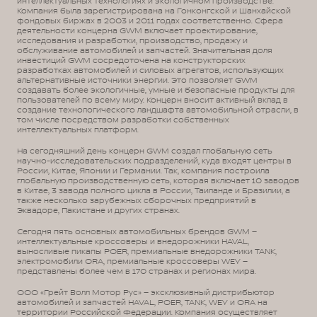
интеллектуальных технологиях и экологичном производстве.
Компания была зарегистрирована на Гонконгской и Шанхайской
фондовых биржах в 2003 и 2011 годах соответственно. Сфера
деятельности концерна GWM включает проектирование,
исследования и разработки, производство, продажу и
обслуживание автомобилей и запчастей. Значительная доля
инвестиций GWM сосредоточена на конструкторских
разработках автомобилей и силовых агрегатов, использующих
альтернативные источники энергии. Это позволяет GWM
создавать более экологичные, умные и безопасные продукты для
пользователей по всему миру. Концерн вносит активный вклад в
создание технологического ландшафта автомобильной отрасли, в
том числе посредством разработки собственных
интеллектуальных платформ.
На сегодняшний день концерн GWM создал глобальную сеть
научно-исследовательских подразделений, куда входят центры в
России, Китае, Японии и Германии. Так, компания построила
глобальную производственную сеть, которая включает 10 заводов
в Китае, 3 завода полного цикла в России, Таиланде и Бразилии, а
также несколько зарубежных сборочных предприятий в
Эквадоре, Пакистане и других странах.
Сегодня пять основных автомобильных брендов GWM –
интеллектуальные кроссоверы и внедорожники HAVAL,
выносливые пикапы POER, премиальные внедорожники TANK,
электромобили ORA, премиальные кроссоверы WEY –
представлены более чем в 170 странах и регионах мира.
ООО «Грейт Волл Мотор Рус» – эксклюзивный дистрибьютор
автомобилей и запчастей HAVAL, POER, TANK, WEY и ORA на
территории Российской Федерации. Компания осуществляет