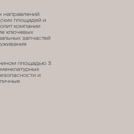
х направлений
дских площадей и
волит компании
ие ключевых
нальных запчастей
луживания
онином площадью 3
оменклатурных
безопасности и
зличные