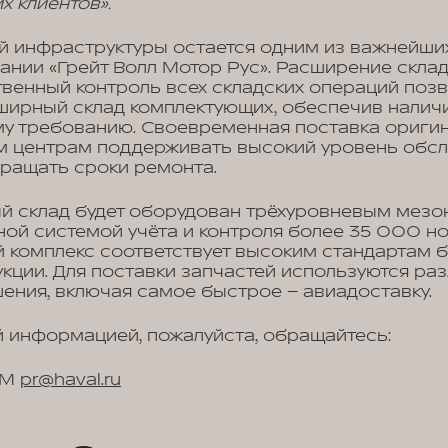
х клиентов».
ой инфраструктуры остается одним из важнейши
ании «Грейт Волл Мотор Рус». Расширение скла
венный контроль всех складских операций поз
ирный склад комплектующих, обеспечив налич
му требованию. Своевременная поставка ориги
м центрам поддерживать высокий уровень обс
ращать сроки ремонта.
й склад будет оборудован трёхуровневым мез
ой системой учёта и контроля более 35 000 н
й комплекс соответствует высоким стандартам 
кции. Для поставки запчастей используются ра
ения, включая самое быстрое – авиадоставку.
 информацией, пожалуйста, обращайтесь:
WM
pr@haval.ru