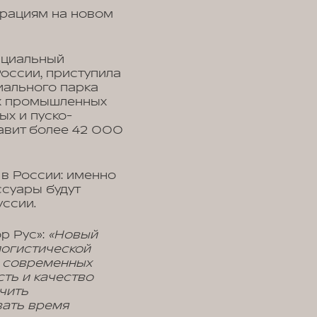
ерациям на новом
ициальный
оссии, приступила
иального парка
их промышленных
х и пуско-
авит более 42 000
в России: именно
ссуары будут
уссии.
р Рус»:
«Новый
логистической
ю современных
ть и качество
чить
вать время