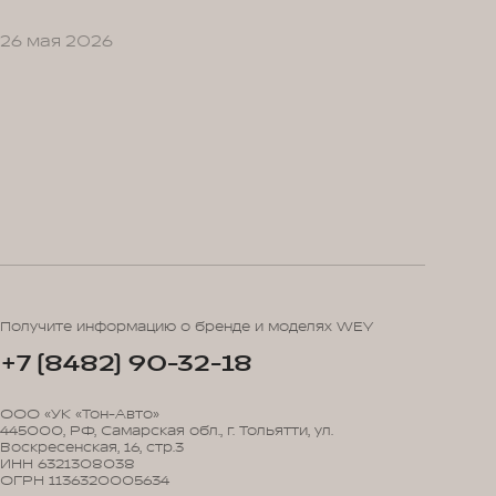
26 мая 2026
Получите информацию о бренде и моделях WEY
+7 (8482) 90-32-18
ООО «УК «Тон-Авто»
445000, РФ, Самарская обл., г. Тольятти, ул.
Воскресенская, 16, стр.3
ИНН 6321308038
ОГРН 1136320005634