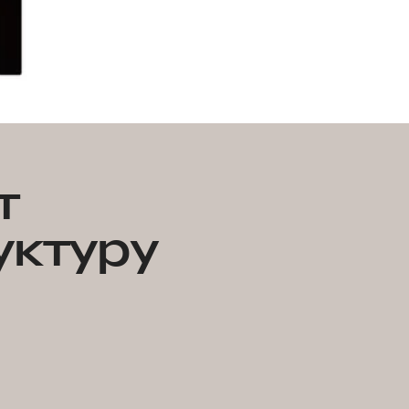
т
уктуру