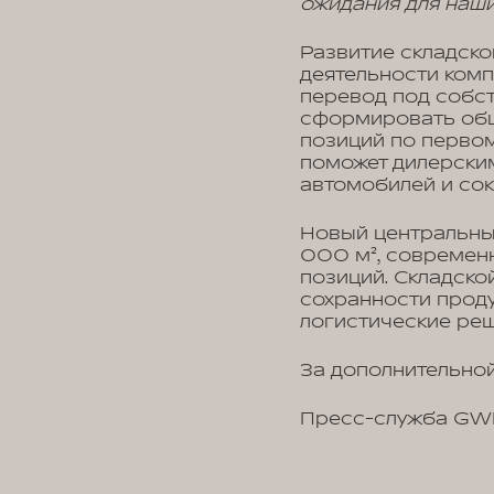
ожидания для наши
Развитие складск
деятельности комп
перевод под собст
сформировать обш
позиций по перво
поможет дилерски
автомобилей и сок
Новый центральны
000 м², современн
позиций. Складско
сохранности проду
логистические реш
За дополнительной
Пресс-служба G