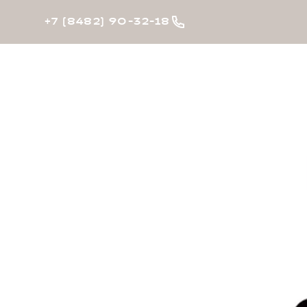
+7 (8482) 90-32-18
Автомобили в наличии
Модельный ряд
Покупателя