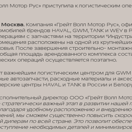
олл Мотор Рус» приступила к логистическим оп
, Москва.
Компания «Грейт Волл Мотор Рус», оф
омобилей брендов HAVAL, GWM, TANK и WEY в Р
перациям с запчастями на территории “Индустр
 помещения расположены на одной из крупнейш
овья. После завершения строительно- монтажны
 общая площадь арендованного комплекса сост
ических операций осуществляется поэтапно.
ет важнейшим логистическим центром для GWM 
ые автозапчасти, расходные материалы и аксе
лерские центры HAVAL и TANK в России и Белор
сполнительный директор ООО «Грейт Волл Мото
то стратегически важный этап в развитии нашей 
Благодаря удобному расположению и внедрени
шений, мы сможем существенно повысить скорос
й дилерам по всей стране. Это позволит обеспе
ступление необходимых деталей и минимизиро