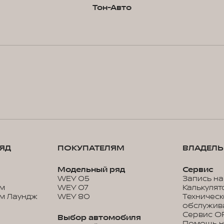
Тон-Авто
ЯД
ПОКУПАТЕЛЯМ
ВЛАДЕЛ
Модельный ряд
Сервис
WEY 05
Запись на
м
WEY 07
Калькулят
м Лаундж
WEY 80
Техничес
обслужив
Сервис O
Выбор автомобиля
Помощь н