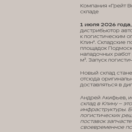
Компания «Грейт В
складе
1 июля 2026 года
дистрибьютор авт
к логистическим о
Клин”. Складские
площадок Подмоск
наладочных работ
м². Запуск логист
Новый склад стан
отсюда оригинальн
доставляться в ди
Андрей Акифьев, и
склад в Клину – э
инфраструктуры. 
логистических ре
поставок запчасте
своевременное по