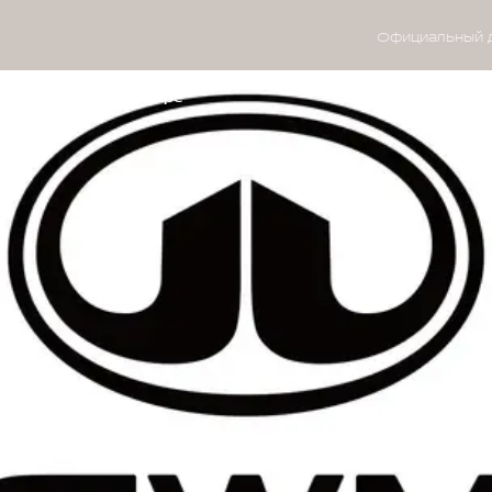
Официальный 
м
Владельцам
О дилере