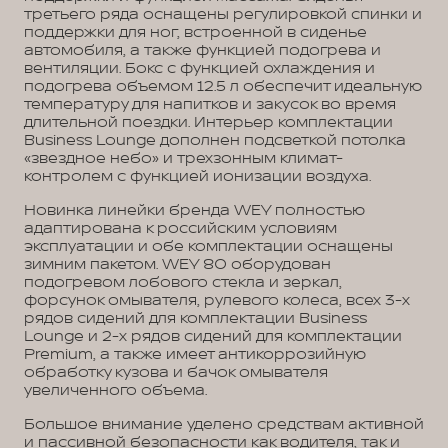
третьего ряда оснащены регулировкой спинки и
поддержки для ног, встроенной в сиденье
автомобиля, а также функцией подогрева и
вентиляции. Бокс с функцией охлаждения и
подогрева объемом 12.5 л обеспечит идеальную
температуру для напитков и закусок во время
длительной поездки. Интерьер комплектации
Business Lounge дополнен подсветкой потолка
«звездное небо» и трехзонным климат-
контролем с функцией ионизации воздуха.
Новинка линейки бренда WEY полностью
адаптирована к российским условиям
эксплуатации и обе комплектации оснащены
зимним пакетом. WEY 80 оборудован
подогревом лобового стекла и зеркал,
форсунок омывателя, рулевого колеса, всех 3-х
рядов сидений для комплектации Business
Lounge и 2-х рядов сидений для комплектации
Premium, а также имеет антикоррозийную
обработку кузова и бачок омывателя
увеличенного объема.
Большое внимание уделено средствам активной
и пассивной безопасности как водителя, так и