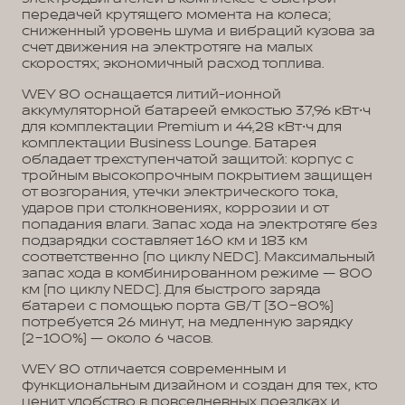
передачей крутящего момента на колеса;
сниженный уровень шума и вибраций кузова за
счет движения на электротяге на малых
скоростях; экономичный расход топлива.
WEY 80 оснащается литий-ионной
аккумуляторной батареей емкостью 37,96 кВт⋅ч
для комплектации Premium и 44,28 кВт⋅ч для
комплектации Business Lounge. Батарея
обладает трехступенчатой защитой: корпус с
тройным высокопрочным покрытием защищен
от возгорания, утечки электрического тока,
ударов при столкновениях, коррозии и от
попадания влаги. Запас хода на электротяге без
подзарядки составляет 160 км и 183 км
соответственно (по циклу NEDC). Максимальный
запас хода в комбинированном режиме — 800
км (по циклу NEDC). Для быстрого заряда
батареи с помощью порта GB/T (30−80%)
потребуется 26 минут, на медленную зарядку
(2−100%) — около 6 часов.
WEY 80 отличается современным и
функциональным дизайном и создан для тех, кто
ценит удобство в повседневных поездках и