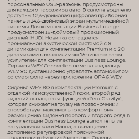
персональные USB-разъемы предусмотрены
для каждого пассажира авто. В салоне водителю
доступны 12,3-дюймовая цифровая приборная
панель и 14,6-дюймовый экран мультимедийной
системы. Для комплектации Business Lounge
предусмотрен 15-дюймовый проекционный
дисплей (HUD). Новинка оснащается
премиальной акустической системой с 8
динамиками для комплектации Premium и с 20
динамиками с независимым 16-ти канальным
усилителем для комплектации Business Lounge.
Сервисы WEY Connection помогут владельцу
WEY 80 дистанционно управлять автомобилем
со смартфона через приложение ORA & WEY.
Сиденья WEY 80 в комплектации Premium с
отделкой из искусственной кожи, второй ряд
сидений оснащается функцией «Zero Gravity»¹,
которая снижает нагрузку на позвоночник и
способствует максимально комфортному
размещению. Сиденья первого и второго ряда в
комплектации Business Lounge выполнены из
натуральной кожи Наппа, а оснащение
дополнено регулировкой поясничной
поддержки и функцией массажа. Сиденья