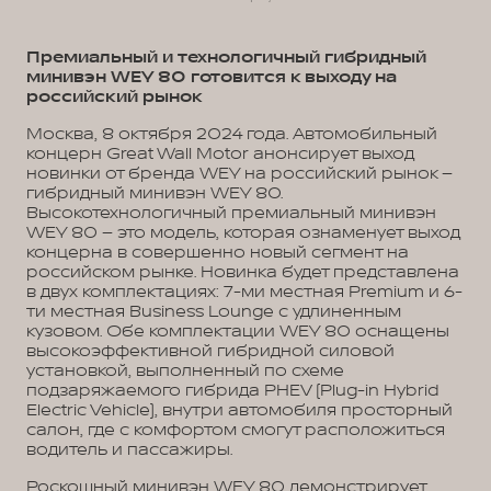
Премиальный и технологичный гибридный
минивэн WEY 80 готовится к выходу на
российский рынок
Москва, 8 октября 2024 года. Автомобильный
концерн Great Wall Motor анонсирует выход
новинки от бренда WEY на российский рынок –
гибридный минивэн WEY 80.
Высокотехнологичный премиальный минивэн
WEY 80 – это модель, которая ознаменует выход
концерна в совершенно новый сегмент на
российском рынке. Новинка будет представлена
в двух комплектациях: 7-ми местная Premium и 6-
ти местная Business Lounge с удлиненным
кузовом. Обе комплектации WEY 80 оснащены
высокоэффективной гибридной силовой
установкой, выполненный по схеме
подзаряжаемого гибрида PHEV (Plug-in Hybrid
Electric Vehicle), внутри автомобиля просторный
салон, где с комфортом смогут расположиться
водитель и пассажиры.
Роскошный минивэн WEY 80 демонстрирует