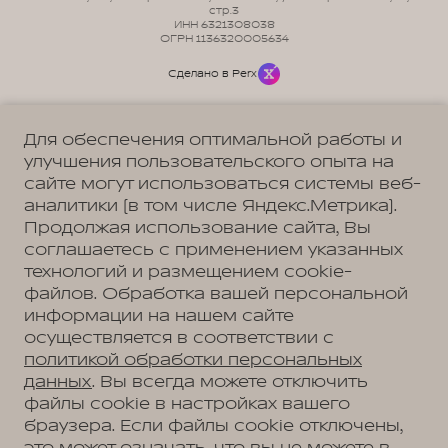
стр.3
ИНН 6321308038
ОГРН 1136320005634
Сделано в Perx
Для обеспечения оптимальной работы и
улучшения пользовательского опыта на
сайте могут использоваться системы веб-
Политика обработки персональных данных
Пользовательское соглашение
аналитики (в том числе Яндекс.Метрика).
Согласие на коммуникацию
Согласие на предоставление персональных данных третьим лицам
Продолжая использование сайта, Вы
Согласие на обработку ПД
соглашаетесь с применением указанных
технологий и размещением cookie-
файлов. Обработка вашей персональной
информации на нашем сайте
Адрес
осуществляется в соответствии с
Тольятти, ул. Воскресенская, д. 16, стр. 1
Телефон
политикой обработки персональных
+7 (8482) 90-32-18
данных
. Вы всегда можете отключить
файлы cookie в настройках вашего
браузера. Если файлы cookie отключены,