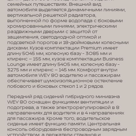
семейных путешествиях. Внешний вид
автомобиля выделяется динамичными линиями,
вертикальной решеткой радиатора,
выполненной по форме водопада с боковыми
хромированными линиями, электрическими
раздвижными дверьми с защитой от
защемления, светодиодной оптикой и
подсветкой порогов и 18-дюймовыми колесными
дисками. Кузов комплектации Premium имеет
длину 5045 мм, колесную базу - 3085 мм и
клиренс – 155 мм, кузов комплектации Business
Lounge имеет длину 5405 мм, колесную базу -
3275 мм и клиренс – 145 мм. Комфорт внутри
автомобиля WEY 80 водителю и пассажирам
обеспечивает шумоизоляционное остекление
лобового и боковых стекол 1 и 2 рядов.
Передний ряд сидений гибридного минивэна
WEY 80 оснащен функциями вентиляции и
подогрева, а также электрорегулировкой в 8
направлениях для водителя и в 4 направлениях
для пассажира. Кроме того, водительское
сиденье имеет функцию памяти. Центральная
консоль оборудована беспроводным зарядным
устройством, а держатели стаканов и