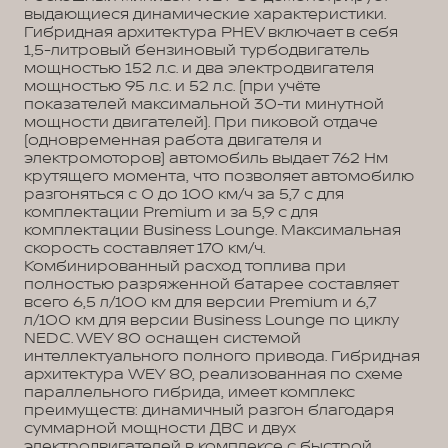
выдающиеся динамические характеристики.
Гибридная архитектура PHEV включает в себя
1,5-литровый бензиновый турбодвигатель
мощностью 152 л.с. и два электродвигателя
мощностью 95 л.с. и 52 л.с. (при учёте
показателей максимальной 30-ти минутной
мощности двигателей). При пиковой отдаче
(одновременная работа двигателя и
электромоторов) автомобиль выдает 762 Нм
крутящего момента, что позволяет автомобилю
разгоняться с 0 до 100 км/ч за 5,7 с для
комплектации Premium и за 5,9 с для
комплектации Business Lounge. Максимальная
скорость составляет 170 км/ч.
Комбинированный расход топлива при
полностью разряженной батарее составляет
всего 6,5 л/100 км для версии Premium и 6,7
л/100 км для версии Business Lounge по циклу
NEDC. WEY 80 оснащен системой
интеллектуального полного привода. Гибридная
архитектура WEY 80, реализованная по схеме
параллельного гибрида, имеет комплекс
преимуществ: динамичный разгон благодаря
суммарной мощности ДВС и двух
электродвигателей в комплексе с быстрой