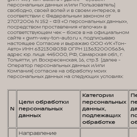
персональных данных и/или Пользователь)
свободно, своей волей и в своем интересе, в
соответствии с Федеральным законом от
27.07.2006 N 152 - ФЗ «О персональных данных»,
посредством проставления «галочки» в
соответствующем чек – боксе в на официальном
сайте « gwm-wey-ton-auto.ru », подписываю
настоящее Согласие и выражаю ООО «УК «Тон-
Авто» ИНН 6321308038 ОГРН 1136320005634,
адрес юр. лица: 445000, РФ, Самарская обл., г.
Тольятти, ул. Воскресенская, 16, стр.3 (далее -
Оператор персональных данных и/или
Компания) согласие на обработку моих
персональных данных на следующих условиях:
Категории
П
Цели обработки
персональных
п
N
персональных
данных,
д
данных
подлежащих
п
обработке
о
Направление