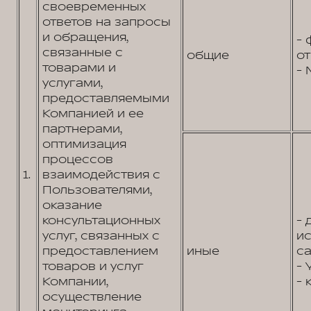
своевременных
ответов на запросы
и обращения,
- 
связанные с
общие
от
товарами и
- 
услугами,
предоставляемыми
Компанией и ее
партнерами,
оптимизация
процессов
1.
взаимодействия с
Пользователями,
оказание
консультационных
- 
услуг, связанных с
и
предоставлением
иные
са
товаров и услуг
- 
Компании,
- 
осуществление