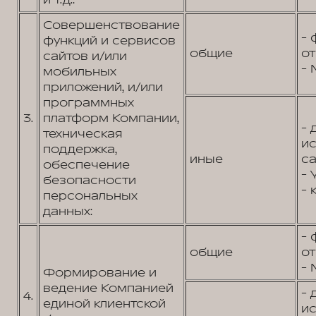
и т.д.:
Совершенствование
- 
функций и сервисов
общие
от
сайтов и/или
- 
мобильных
приложений, и/или
программных
3.
платформ Компании,
- 
техническая
и
поддержка,
иные
са
обеспечение
- 
безопасности
- 
персональных
данных:
- 
общие
от
- 
Формирование и
ведение Компанией
- 
4.
единой клиентской
и