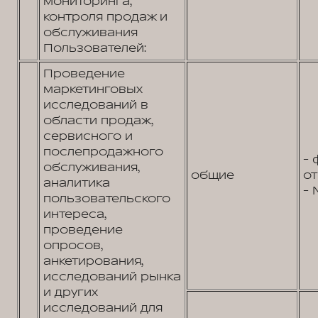
мониторинга,
контроля продаж и
обслуживания
Пользователей:
Проведение
маркетинговых
исследований в
области продаж,
сервисного и
послепродажного
- 
обслуживания,
общие
от
аналитика
- 
пользовательского
интереса,
проведение
опросов,
анкетирования,
исследований рынка
и других
исследований для