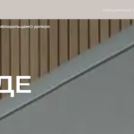
Официальный 
м
Владельцам
О дилере
ДЕ